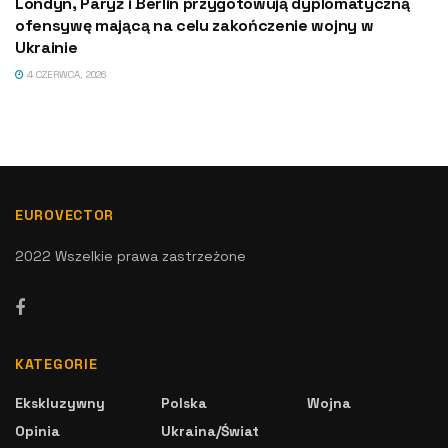
Londyn, Paryż i Berlin przygotowują dyplomatyczną
ofensywę mającą na celu zakończenie wojny w
Ukrainie
4 CZERWCA, 2026
EUROVECTOR
2022 Wszelkie prawa zastrzeżone
KATEGORIE
Ekskluzywny
Polska
Wojna
Opinia
Ukraina/Świat