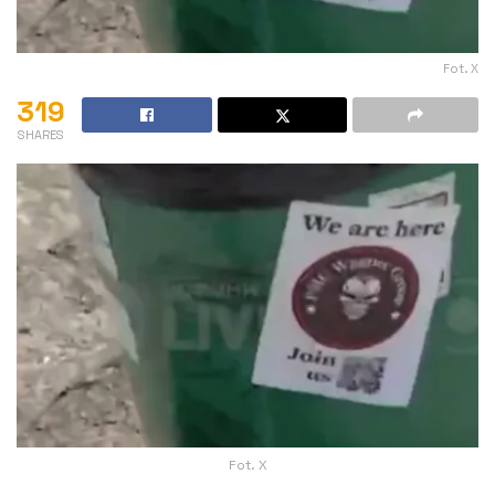
Fot. X
319
SHARES
Fot. X