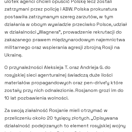
ulotek agenci chcieli opuścić Polskę lecz zostali
zatrzymani przez policję i ABW. Polska prokuratura
postawiła zatrzymanym szereg zarzutów, w tym
działania w obcym wywiadzie przeciwko Polsce, udział
w działalności „Wagnera”, prowadzenie rekrutacji do
zakazanego prawem międzynarodowym najemnictwa
militarnego oraz wspierania agresji zbrojną Rosji na
Ukrainę.
O przynależności Aleksieja T. oraz Andrieja G. do
rosyjskiej sieci agenturalnej świadczą duże ilości
materiałów propagandowych oraz pen-drive’y które
zostały przy nich odnalezionie. Rosjanom grozi im do
10 lat pozbawienia wolności.
Za swoją ziałalność Rosjanie mieli otrzymać w
przeliczeniu około 20 tysięcy złotych. „Opisywana
działalność podejrzanych to element rosyjskiej wojny