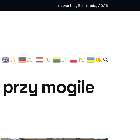
czwartek, 6 sierpnia, 2026
EN
DE
HU
LT
PL
UK
 przy mogile