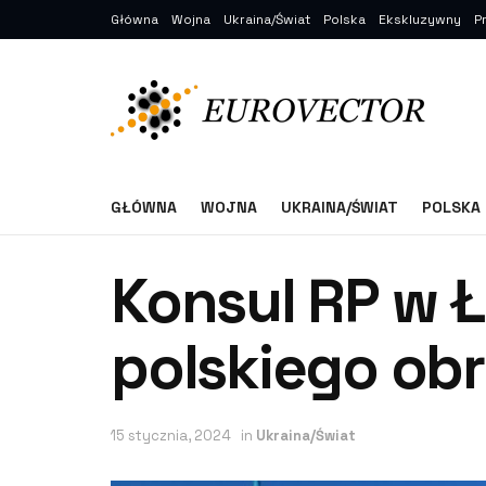
Główna
Wojna
Ukraina/Świat
Polska
Ekskluzywny
P
GŁÓWNA
WOJNA
UKRAINA/ŚWIAT
POLSKA
Konsul RP w Ł
polskiego o
15 stycznia, 2024
in
Ukraina/Świat