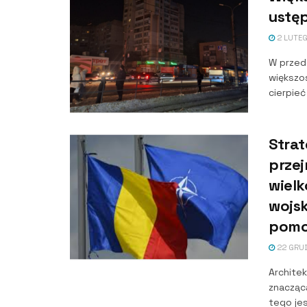
ustęp
2 LUTEG
W przede
większo
cierpieć 
Stra
prze
wielk
wojs
pomo
22 GRUD
Archite
znacząc
tego jes