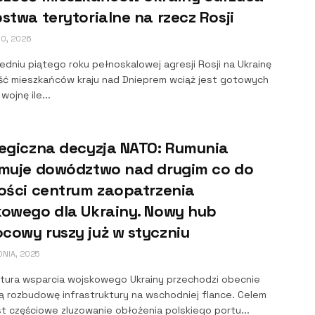
stwa terytorialne na rzecz Rosji
O, 2026
dniu piątego roku pełnoskalowej agresji Rosji na Ukrainę
ść mieszkańców kraju nad Dnieprem wciąż jest gotowych
wojnę ile...
tegiczna decyzja NATO: Rumunia
jmuje dowództwo nad drugim co do
ości centrum zaopatrzenia
kowego dla Ukrainy. Nowy hub
cowy ruszy już w styczniu
NIA, 2025
ktura wsparcia wojskowego Ukrainy przechodzi obecnie
ą rozbudowę infrastruktury na wschodniej flance. Celem
t częściowe zluzowanie obłożenia polskiego portu...