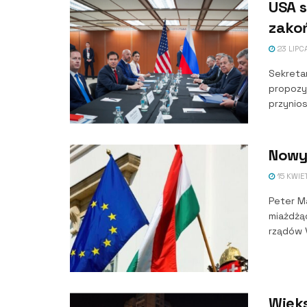
USA 
zakoń
23 LIPC
Sekreta
propozy
przynios
Nowy
15 KWIE
Peter M
miażdżą
rządów V
Więk