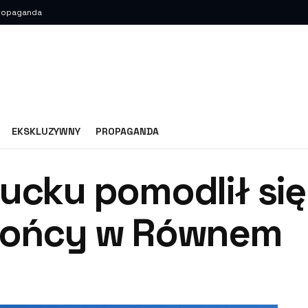
ropaganda
EKSKLUZYWNY
PROPAGANDA
ucku pomodlił się
brońcy w Równem