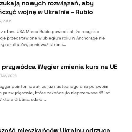
szukają nowych rozwiązań, aby
czyć wojnę w Ukrainie – Rubio
A, 2026
rz stanu USA Marco Rubio powiedział, że rosyjskie
cje przedstawione w ubiegłym roku w Anchorage nie
ły rezultatów, ponieważ strona...
 przywódca Węgier zmienia kurs na UE
TNIA, 2026
agyar poinformował, że już następnego dnia po swoim
cym zwycięstwie, które zakończyło nieprzerwane 16 lat
iktora Orbána, udało...
szość mieszkańców Ukrainy odrzuca