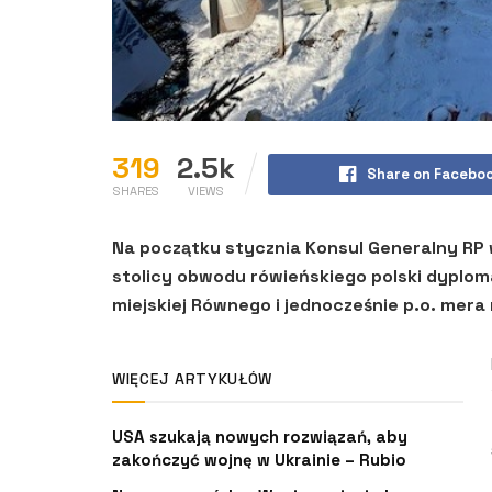
319
2.5k
Share on Facebo
SHARES
VIEWS
Na początku stycznia Konsul Generalny RP
stolicy obwodu rówieńskiego polski dyplom
miejskiej Równego i jednocześnie p.o. mera
WIĘCEJ ARTYKUŁÓW
USA szukają nowych rozwiązań, aby
zakończyć wojnę w Ukrainie – Rubio