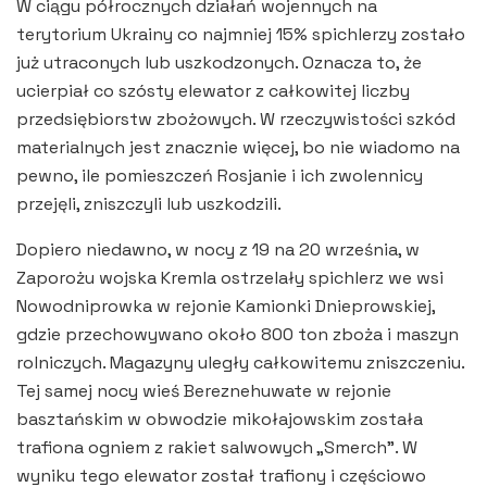
W ciągu półrocznych działań wojennych na
terytorium Ukrainy co najmniej 15% spichlerzy zostało
już utraconych lub uszkodzonych. Oznacza to, że
ucierpiał co szósty elewator z całkowitej liczby
przedsiębiorstw zbożowych. W rzeczywistości szkód
materialnych jest znacznie więcej, bo nie wiadomo na
pewno, ile pomieszczeń Rosjanie i ich zwolennicy
przejęli, zniszczyli lub uszkodzili.
Dopiero niedawno, w nocy z 19 na 20 września, w
Zaporożu wojska Kremla ostrzelały spichlerz we wsi
Nowodniprowka w rejonie Kamionki Dnieprowskiej,
gdzie przechowywano około 800 ton zboża i maszyn
rolniczych. Magazyny uległy całkowitemu zniszczeniu.
Tej samej nocy wieś Bereznehuwate w rejonie
basztańskim w obwodzie mikołajowskim została
trafiona ogniem z rakiet salwowych „Smerch”. W
wyniku tego elewator został trafiony i częściowo