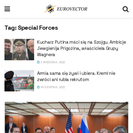
Tag:
Special Forces
Kucharz Putina mści się na Szojgu. Ambicje
Jewgienija Prigożina, właściciela Grupy
Wagnera
2 WRZEŚNIA, 2022
Armia sama się żywi i ubiera. Kreml nie
zwróci ani rubla rekrutom
14 SIERPNIA, 2022