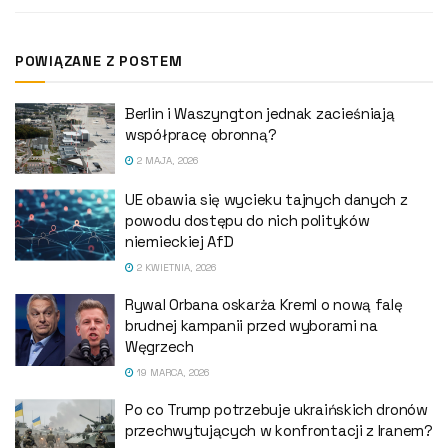
POWIĄZANE Z POSTEM
Berlin i Waszyngton jednak zacieśniają
współpracę obronną?
2 MAJA, 2026
UE obawia się wycieku tajnych danych z
powodu dostępu do nich polityków
niemieckiej AfD
2 KWIETNIA, 2026
Rywal Orbana oskarża Kreml o nową falę
brudnej kampanii przed wyborami na
Węgrzech
19 MARCA, 2026
Po co Trump potrzebuje ukraińskich dronów
przechwytujących w konfrontacji z Iranem?