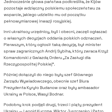
Jednocześnie głowa państwa podkreśliła, że ​​Kijów
pozostaje wdzięczny polskiemu społeczeństwu za
wsparcie, jakiego udzieliło mu od początku
pełnowymiarowej inwazji rosyjskiej.
Inni ukraińscy urzędnicy, byli i obecni, zaczęli ogłaszać
o własnych decyzjach oddania polskich odznaczeń.
Pierwszym, który ogłosił taką decyzję, był minister
spraw zagranicznych Andrij Sybiha, który zwraca Krzyż
Komandorski z Gwiazdą Orderu „Za Zasługi dla
Rzeczypospolitej Polskiej”.
Później dołączyli do niego były szef Głównego
Zarządu Wywiadowczego, obecnie szef Biura
Prezydenta Kyryło Budanow oraz były ambasador
Ukrainy w Polsce, Wasyl Bodnar.
Podobny krok podjęli drugi, trzeci i piąty prezydent
Ukrainy — Leonid Kuczma, Wiktor Juszczenko i Petro