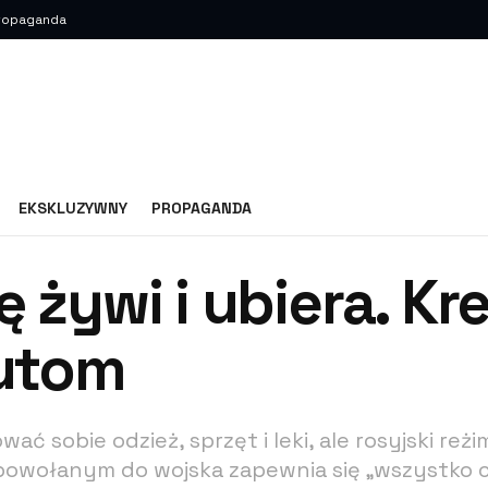
ropaganda
EKSKLUZYWNY
PROPAGANDA
 żywi i ubiera. Kr
rutom
 sobie odzież, sprzęt i leki, ale rosyjski reżi
 powołanym do wojska zapewnia się „wszystko 