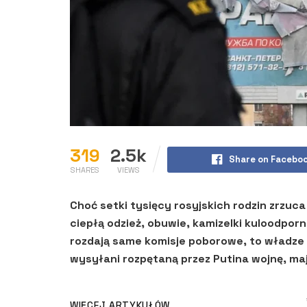
319
2.5k
Share on Facebo
SHARES
VIEWS
Choć setki tysięcy rosyjskich rodzin zrzu
ciepłą odzież, obuwie, kamizelki kuloodpo
rozdają same komisje poborowe, to władze 
wysyłani rozpętaną przez Putina wojnę, m
WIĘCEJ ARTYKUŁÓW