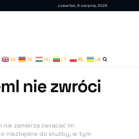
czwartek, 6 sierpnia, 2026
EN
DE
HU
LT
PL
UK
eml nie zwróci
m nie zamierza zwracać im
co niezbędne do służby, w tym