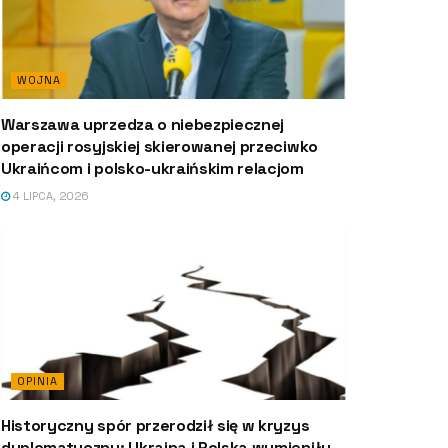
WOJNA
Warszawa uprzedza o niebezpiecznej
operacji rosyjskiej skierowanej przeciwko
Ukraińcom i polsko-ukraińskim relacjom
4 LIPCA, 2026
OPINIA
Historyczny spór przerodził się w kryzys
dyplomatyczny: Ukraina i Polska wymieniły