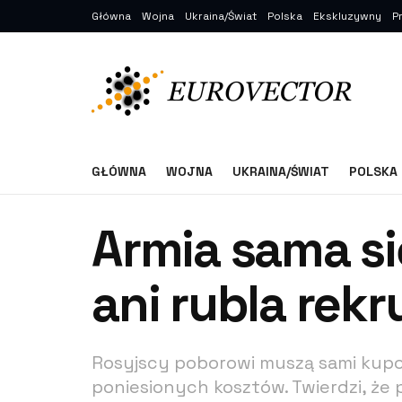
Główna
Wojna
Ukraina/Świat
Polska
Ekskluzywny
P
GŁÓWNA
WOJNA
UKRAINA/ŚWIAT
POLSKA
Armia sama się
ani rubla rek
Rosyjscy poborowi muszą sami kupować
poniesionych kosztów. Twierdzi, że