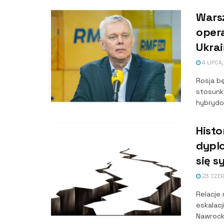
Wars
opera
Ukrai
4 LIPCA
Rosja b
stosunk
hybrydow
Histo
dyplo
się s
23 CZE
Relacje 
eskalacj
Nawrocki