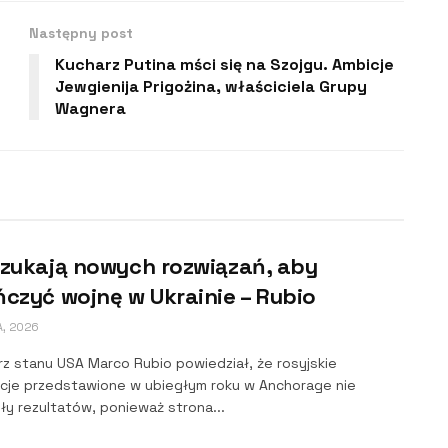
Następny post
Kucharz Putina mści się na Szojgu. Ambicje
Jewgienija Prigożina, właściciela Grupy
Wagnera
szukają nowych rozwiązań, aby
czyć wojnę w Ukrainie – Rubio
A, 2026
rz stanu USA Marco Rubio powiedział, że rosyjskie
cje przedstawione w ubiegłym roku w Anchorage nie
ły rezultatów, ponieważ strona...