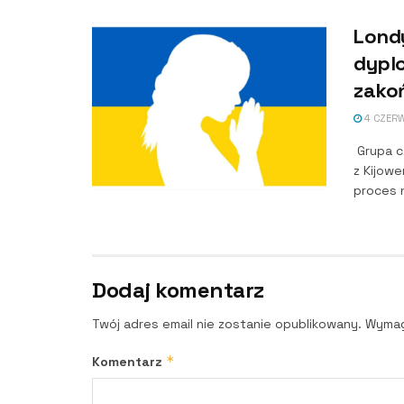
Londy
dypl
zakoń
4 CZER
Grupa c
z Kijow
proces n
Dodaj komentarz
Twój adres email nie zostanie opublikowany.
Wymag
*
Komentarz