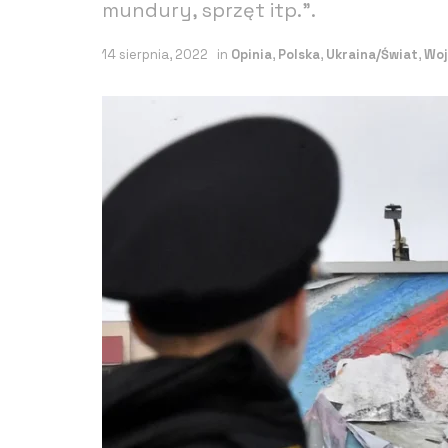
mundury, sprzęt itp.”.
14 sierpnia, 2022
in
Opinia
,
Polska
,
Ukraina/Świat
,
Woj