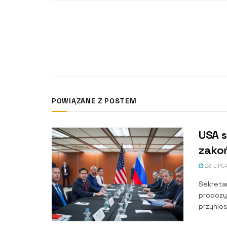
POWIĄZANE Z POSTEM
USA 
zakoń
23 LIPC
Sekreta
propozy
przynios