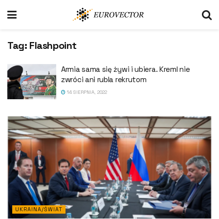
Tag:
Flashpoint
Armia sama się żywi i ubiera. Kreml nie
zwróci ani rubla rekrutom
14 SIERPNIA, 2022
UKRAINA/ŚWIAT