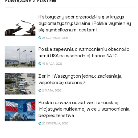
POWIĄZANE Z POSTEM
Historyczny spór przerodził się w kryzys
dyplomatyczny: Ukraina i Polska wymieniły
się symbolicznymi gestami
23 CZERWCA, 2026
Polska zapewnia o wzmocnieniu obecności
armii USA na wschodniej flance NATO
15 MAJA, 2026
Berlin i Waszyngton jednak zacieśniają
współpracę obronną?
2 MAJA, 2026
Polska rozważa udział we francuskiej
inicjatywie nuklearnej w celu wzmocnienia
bezpieczeństwa
25 KWIETNIA, 2026