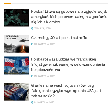
Polska i Litwa są gotowe na przyjęcie wojsk
amerykańskich po ewentualnym wycofaniu
się ich z Niemiec
13 MAJA, 2026
Czarnobyl, 40 lat po katastrofie
26 KWIETNIA, 2026
Polska rozważa udział we francuskiej
inicjatywie nuklearnej w celu wzmocnienia
bezpieczeństwa
25 KWIETNIA, 2026
Granie na nerwach sojuszników: czy
faktycznie ryzyko wystąpienia USA jest
tak wysokie?
8 KWIETNIA, 2026