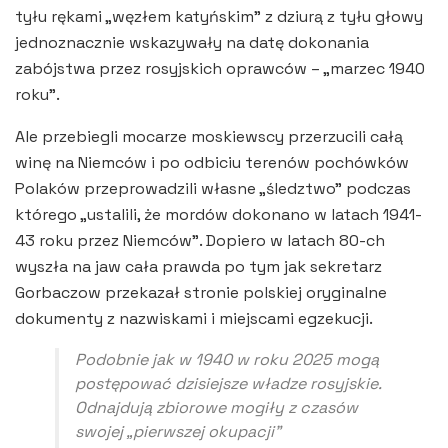
tyłu rękami „węzłem katyńskim” z dziurą z tyłu głowy
jednoznacznie wskazywały na datę dokonania
zabójstwa przez rosyjskich oprawców – „marzec 1940
roku”.
Ale przebiegli mocarze moskiewscy przerzucili całą
winę na Niemców i po odbiciu terenów pochówków
Polaków przeprowadzili własne „śledztwo” podczas
którego „ustalili, że mordów dokonano w latach 1941-
43 roku przez Niemców”. Dopiero w latach 80-ch
wyszła na jaw cała prawda po tym jak sekretarz
Gorbaczow przekazał stronie polskiej oryginalne
dokumenty z nazwiskami i miejscami egzekucji.
Podobnie jak w 1940 w roku 2025 mogą
postępować dzisiejsze władze rosyjskie.
Odnajdują zbiorowe mogiły z czasów
swojej „pierwszej okupacji”