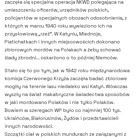
zaczęła się specjalna operacja NKWD polegająca na
umieszczeniu oficerów, urzędników polskich,
policjantów w specjalnych obozach odosobnienia, z
których w marcu 1940 roku wywieziono ich na
przysłowiową „rzeź”. W Katyniu, Miednoje,
Piatichatkach i innych miejscowościch dokonano
zbiorowych mordów na Polakach a żeby schować
ślady zbrodni… oskarżono o to później Niemców.
Stało się to po tym, jak w 1942 roku międzynarodowa
komisja Czerwonego Krzyża zaczęła badać zbiorowe
mogiły na terenie lasu niedaleko wsi Katyń. Wówczas
wyszły na świat makabryczne świadectwa sposobów
w jaki mordowano Polaków i nie tylko Polaków.
Bowiem w szeregach WP było co najmniej 100 tys.
Ukraińców, Białorusinów, Żydów i przedstawicieli
innych narodowości.
Szczątki ciał w polskich mundurach ze związanymi z