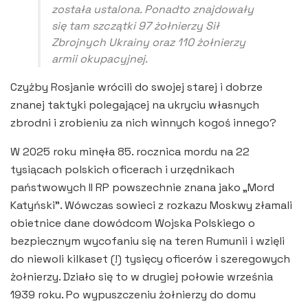
została ustalona. Ponadto znajdowały
się tam szczątki 97 żołnierzy Sił
Zbrojnych Ukrainy oraz 110 żołnierzy
armii okupacyjnej.
Czyżby Rosjanie wrócili do swojej starej i dobrze
znanej taktyki polegającej na ukryciu własnych
zbrodni i zrobieniu za nich winnych kogoś innego?
W 2025 roku minęła 85. rocznica mordu na 22
tysiącach polskich oficerach i urzędnikach
państwowych II RP powszechnie znana jako „Mord
Katyński”. Wówczas sowieci z rozkazu Moskwy złamali
obietnice dane dowódcom Wojska Polskiego o
bezpiecznym wycofaniu się na teren Rumunii i wzięli
do niewoli kilkaset (!) tysięcy oficerów i szeregowych
żołnierzy. Działo się to w drugiej połowie września
1939 roku. Po wypuszczeniu żołnierzy do domu