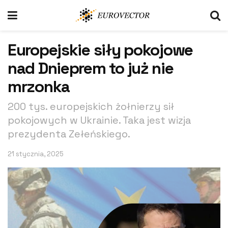
Europejskie siły pokojowe
nad Dnieprem to już nie
mrzonka
200 tys. europejskich żołnierzy sił
pokojowych w Ukrainie. Taka jest wizja
prezydenta Zełeńskiego.
21 stycznia, 2025