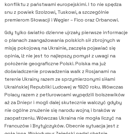
konfliktu z państwami europejskimi. I to nie spędza
snu z powiek Szolzowi, Tuskowi, a szczególnie
premierom Słowacji i Węgier – Fico oraz Orbanowi.
Gdy tylko światło dzienne ujrzały pierwsze informacje
o planach zaangażowania polskich sił zbrojnych w
misję pokojową na Ukrainie, zaczęła pojawiać się
opinia, iż nie jest to najlepszy pomysł z uwagi na
położenie geograficzne Polski. Polska ma już
doświadczenie prowadzenia walk z Rosjanami na
terenie Ukrainy razem ze sprzymierzonymi siłami
Ukraińskiej Republiki Ludowej w 1920 roku. Wówczas
Polacy razem z petlurowcami wypędzili bolszewików
aż za Dniepr i mogli dalej skutecznie walczyć gdyby
nie ogólne znużenie się narodu wojną i braków w
zaopatrzeniu. Wówczas Ukraina nie mogła liczyć na
Francuzów i Brytyjczyków. Obecnie sytuacja jest z
goła inna. Wołodymyr Zełeński nadal chętnie