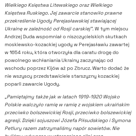
Wielkiego Księstwa Litewskiego oraz Wielkiego
Księstwa Ruskiego. Jej zawarcie stanowiło prawne
przekreślenie Ugody Perejasławskiej stawiającej
Ukrainę w zależność od Rosji carskiej”.
W tym miejscu
Andrzej Duda wspomniał o niszczycielskich skutkach
moskiewsko-kozackiej ugody w Perejasławiu zawartej
w 1654 roku, która otworzyła dla caratu drogę do
powolnego wchłaniania Ukrainy zaczynając od
wschodu poprzez Kijów aż po Zbrucz. Warto dodać że
nie wszyscy przedstawiciele starszyzny kozackiej
poparli zawarcie Ugody.
„Pamiętajmy także jak w latach 1919-1920 Wojsko
Polskie walczyło ramię w ramię z wojskiem ukraińskim
przeciwko bolszewickiej Rosji, przeciwko bolszewickiej
agresji. Dzięki sojuszowi Józefa Piłsudskiego i Symona
Petlury razem zatrzymaliśmy napór sowietów. Nie