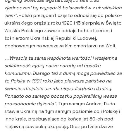
byliśmy wówczas wystarczająco silni oraz
zjednoczeni by wypędzić bolszewików z ukraińskich
ziem”
. Polski prezydent często odnosi się do polsko-
ukraińskiego oręża z roku 1920 i 15 sierpnia w Święto
Wojska Polskiego zawsze oddaje hołd oficerom i
żołnierzom Ukraińskiej Republiki Ludowej,
pochowanym na warszawskim cmentarzu na Woli.
„…Wrescie ta sama wspólnota wartości i wzajemna
solidarność łączy nasze narody od upadku
komunizmu. Dlatego też z dumą mogę powiedzieć że
to Polska w 1991 roku jako pierwsze państwo na
świecie oficjalnie uznała niepodległość Ukrainy.
Ponadto od samego początku popieraliśmy wasze
prozachodnie dążenia”.
Tym samym Andrzej Duda
stawia Ukrainę na tym samym poziomie co i Polskę i
inne kraje, przebywające do końca lat 80-ch pod
niejawną sowiecką okupacją. Oraz potwierdza że