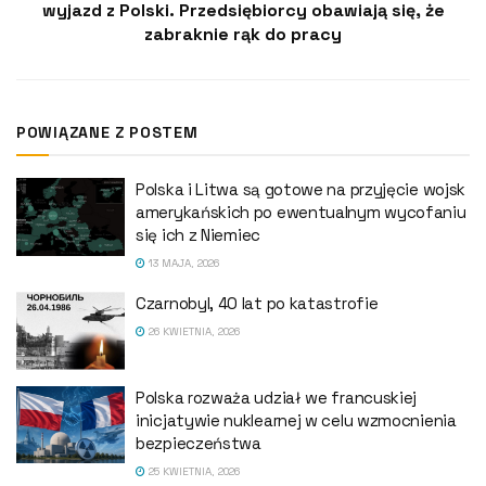
wyjazd z Polski. Przedsiębiorcy obawiają się, że
zabraknie rąk do pracy
POWIĄZANE Z POSTEM
Polska i Litwa są gotowe na przyjęcie wojsk
amerykańskich po ewentualnym wycofaniu
się ich z Niemiec
13 MAJA, 2026
Czarnobyl, 40 lat po katastrofie
26 KWIETNIA, 2026
Polska rozważa udział we francuskiej
inicjatywie nuklearnej w celu wzmocnienia
bezpieczeństwa
25 KWIETNIA, 2026