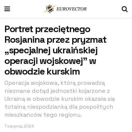
Portret przeciętnego
Rosjanina przez pryzmat
„specjalnej ukraińskiej
operacji wojskowej” w
obwodzie kurskim
Operacja wojskowa, którą prowadzą
nieznane dotąd jednostki kojarzone z
Ukrainą w obwodzie kurskim okazała się
totalną niespodzianką dla pospolitych
mieszkańców tego regionu.
7 sierpnia, 2024