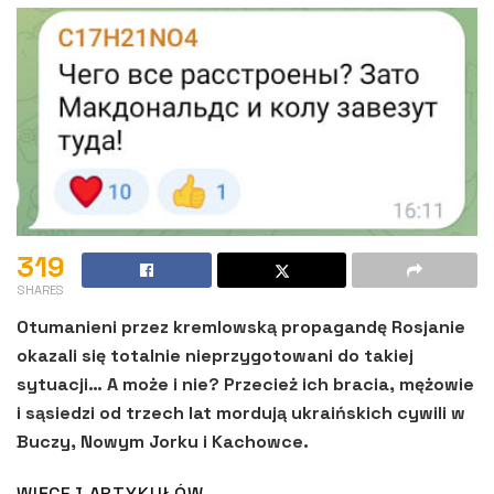
319
SHARES
Otumanieni przez kremlowską propagandę Rosjanie
okazali się totalnie nieprzygotowani do takiej
sytuacji… A może i nie? Przecież ich bracia, mężowie
i sąsiedzi od trzech lat mordują ukraińskich cywili w
Buczy, Nowym Jorku i Kachowce.
WIĘCEJ ARTYKUŁÓW