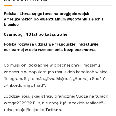
Polska i Litwa są gotowe na przyjęcie wojsk
amerykańskich po ewentualnym wycofaniu się ich z
Niemiec
Czarnobyl, 40 lat po katastrofie
Polska rozważa udział we francuskiej inicjatywie
nuklearnej w celu wzmocnienia bezpieczeństwa
Co myśli oni dokładnie w obecnej chwili możemy
zobaczyć w popularnych rosyjskich kanałach w sieci
Telegram. Są to m.in. „Dwa Majora”, „Rodnaja Sudża”,
„Prikordonnij otriad”.
„Oddział rosyjskiej straży granicznej Sudża na tyłach
wroga?????? Blin, nie chcę żyć w takich realiach” –
relacjonuje Rosjanka
Tatiana
.