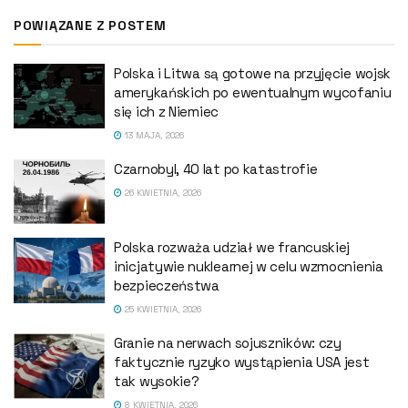
POWIĄZANE Z POSTEM
Polska i Litwa są gotowe na przyjęcie wojsk
amerykańskich po ewentualnym wycofaniu
się ich z Niemiec
13 MAJA, 2026
Czarnobyl, 40 lat po katastrofie
26 KWIETNIA, 2026
Polska rozważa udział we francuskiej
inicjatywie nuklearnej w celu wzmocnienia
bezpieczeństwa
25 KWIETNIA, 2026
Granie na nerwach sojuszników: czy
faktycznie ryzyko wystąpienia USA jest
tak wysokie?
8 KWIETNIA, 2026