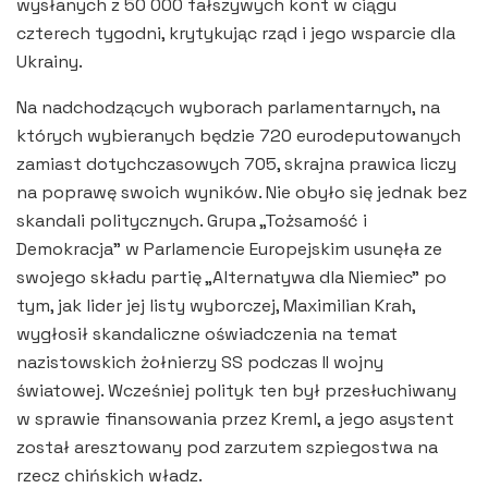
wysłanych z 50 000 fałszywych kont w ciągu
czterech tygodni, krytykując rząd i jego wsparcie dla
Ukrainy.
Na nadchodzących wyborach parlamentarnych, na
których wybieranych będzie 720 eurodeputowanych
zamiast dotychczasowych 705, skrajna prawica liczy
na poprawę swoich wyników. Nie obyło się jednak bez
skandali politycznych. Grupa „Tożsamość i
Demokracja” w Parlamencie Europejskim usunęła ze
swojego składu partię „Alternatywa dla Niemiec” po
tym, jak lider jej listy wyborczej, Maximilian Krah,
wygłosił skandaliczne oświadczenia na temat
nazistowskich żołnierzy SS podczas II wojny
światowej. Wcześniej polityk ten był przesłuchiwany
w sprawie finansowania przez Kreml, a jego asystent
został aresztowany pod zarzutem szpiegostwa na
rzecz chińskich władz.