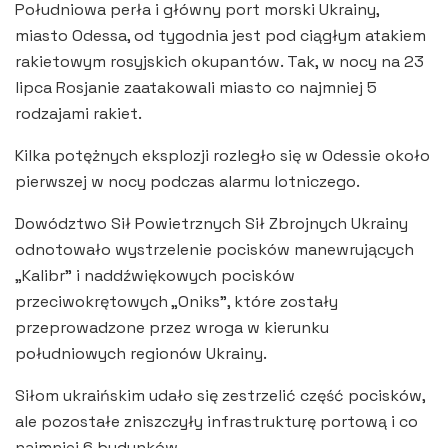
Południowa perła i główny port morski Ukrainy,
miasto Odessa, od tygodnia jest pod ciągłym atakiem
rakietowym rosyjskich okupantów. Tak, w nocy na 23
lipca Rosjanie zaatakowali miasto co najmniej 5
rodzajami rakiet.
Kilka potężnych eksplozji rozległo się w Odessie około
pierwszej w nocy podczas alarmu lotniczego.
Dowództwo Sił Powietrznych Sił Zbrojnych Ukrainy
odnotowało wystrzelenie pocisków manewrujących
„Kalibr” i naddźwiękowych pocisków
przeciwokrętowych „Oniks”, które zostały
przeprowadzone przez wroga w kierunku
południowych regionów Ukrainy.
Siłom ukraińskim udało się zestrzelić część pocisków,
ale pozostałe zniszczyły infrastrukturę portową i co
najmniej 6 budynków.