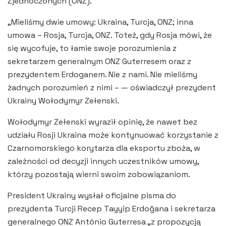
Zjednoczonych (ONZ).
„Mieliśmy dwie umowy: Ukraina, Turcja, ONZ; inna
umowa – Rosja, Turcja, ONZ. Toteż, gdy Rosja mówi, że
się wycofuje, to łamie swoje porozumienia z
sekretarzem generalnym ONZ Guterresem oraz z
prezydentem Erdoganem. Nie z nami. Nie mieliśmy
żadnych porozumień z nimi – — oświadczył prezydent
Ukrainy Wołodymyr Zełenski.
Wołodymyr Zełenski wyraził opinię, że nawet bez
udziału Rosji Ukraina może kontynuować korzystanie z
Czarnomorskiego korytarza dla eksportu zboża, w
zależności od decyzji innych uczestników umowy,
którzy pozostają wierni swoim zobowiązaniom.
President Ukrainy wysłał oficjalne pisma do
prezydenta Turcji Recep Tayyip Erdoğana i sekretarza
generalnego ONZ António Guterresa „z propozycją