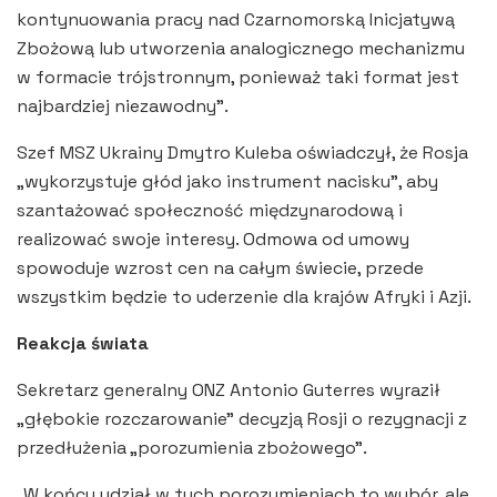
kontynuowania pracy nad Czarnomorską Inicjatywą
Zbożową lub utworzenia analogicznego mechanizmu
w formacie trójstronnym, ponieważ taki format jest
najbardziej niezawodny”.
Szef MSZ Ukrainy Dmytro Kuleba oświadczył, że Rosja
„wykorzystuje głód jako instrument nacisku”, aby
szantażować społeczność międzynarodową i
realizować swoje interesy. Odmowa od umowy
spowoduje wzrost cen na całym świecie, przede
wszystkim będzie to uderzenie dla krajów Afryki i Azji.
Reakcja świata
Sekretarz generalny ONZ Antonio Guterres wyraził
„głębokie rozczarowanie” decyzją Rosji o rezygnacji z
przedłużenia „porozumienia zbożowego”.
„W końcu udział w tych porozumieniach to wybór, ale