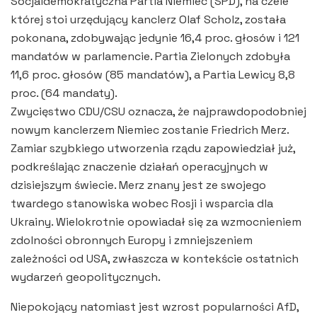
Socjaldemokratyczna Partia Niemiec (SPD), na czele
której stoi urzędujący kanclerz Olaf Scholz, została
pokonana, zdobywając jedynie 16,4 proc. głosów i 121
mandatów w parlamencie. Partia Zielonych zdobyła
11,6 proc. głosów (85 mandatów), a Partia Lewicy 8,8
proc. (64 mandaty).
Zwycięstwo CDU/CSU oznacza, że ​​najprawdopodobniej
nowym kanclerzem Niemiec zostanie Friedrich Merz.
Zamiar szybkiego utworzenia rządu zapowiedział już,
podkreślając znaczenie działań operacyjnych w
dzisiejszym świecie. Merz znany jest ze swojego
twardego stanowiska wobec Rosji i wsparcia dla
Ukrainy. Wielokrotnie opowiadał się za wzmocnieniem
zdolności obronnych Europy i zmniejszeniem
zależności od USA, zwłaszcza w kontekście ostatnich
wydarzeń geopolitycznych.
Niepokojący natomiast jest wzrost popularności AfD,