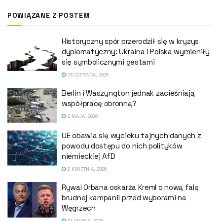
POWIĄZANE Z POSTEM
Historyczny spór przerodził się w kryzys
dyplomatyczny: Ukraina i Polska wymieniły
się symbolicznymi gestami
23 CZERWCA, 2026
Berlin i Waszyngton jednak zacieśniają
współpracę obronną?
2 MAJA, 2026
UE obawia się wycieku tajnych danych z
powodu dostępu do nich polityków
niemieckiej AfD
2 KWIETNIA, 2026
Rywal Orbana oskarża Kreml o nową falę
brudnej kampanii przed wyborami na
Węgrzech
19 MARCA, 2026